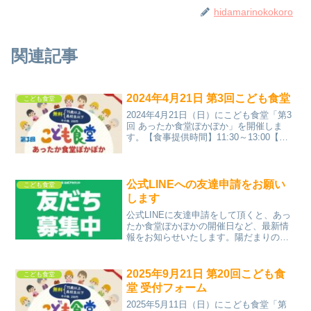
hidamarinokokoro
関連記事
2024年4月21日 第3回こども食堂
こども食堂
2024年4月21日（日）にこども食堂「第3
回 あったか食堂ぽかぽか」を開催しま
す。【食事提供時間】11:30～13:00【場
所】北海道旭川市東旭川町上兵村247番地
（天理教北旭道分教会）【料金】高校生
以下および75歳以上 無料、その他 ￥200
円【メニュー】カレーライス【申込締
公式LINEへの友達申請をお願い
こども食堂
切】2024年4月20日（土）
します
公式LINEに友達申請をして頂くと、あっ
たか食堂ぽかぽかの開催日など、最新情
報をお知らせいたします。陽だまりのこ
ころは、地域の子供や高齢者の繋がりを
大切に活動しています。アットホームな
雰囲気で誰かと食事ができる場を提供で
2025年9月21日 第20回こども食
こども食堂
きるよう努めております。こども食堂の
堂 受付フォーム
チラシもこちらからダウンロードして頂
き、友達を誘って参加して頂けると嬉し
2025年5月11日（日）にこども食堂「第