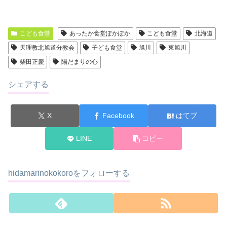
こども食堂
あったか食堂ぽかぽか
こども食堂
北海道
天理教北旭道分教会
子ども食堂
旭川
東旭川
柴田正慶
陽だまりの心
シェアする
X
Facebook
はてブ
LINE
コピー
hidamarinokokoroをフォローする