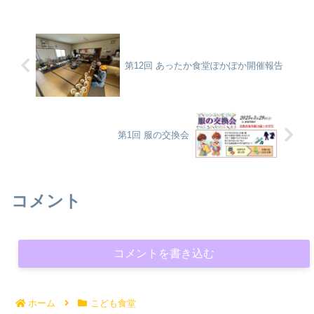
食：なまら美味しい カレーライス 2.
副食：鶏もも肉の唐揚げ・ほうれん草の
おひたし・サニーレタス【配布（フード
パントリー）】・小松菜 or ニラ【食材提
供・寄付】・お米、ほうれん草、小松
菜、ニラ、サニーレタス：あさひかわ農
第12回 あったか食堂ぽかぽか開催報告
産物直売所 あさがお・お菓子：おてら
おやつクラブ・じゃがいも、人参、カレ
ールー：天理教北旭道分教会【物品・寄
付金】・寄付金：安藤理裕 様（天理よろ
づ相談所病院 看護師副師長）・寄付金：
田口善夫 様（天理よろづ相談所病院 参
第1回 服の交換会
与）
コメント
コメントを書き込む
ホーム
こども食堂