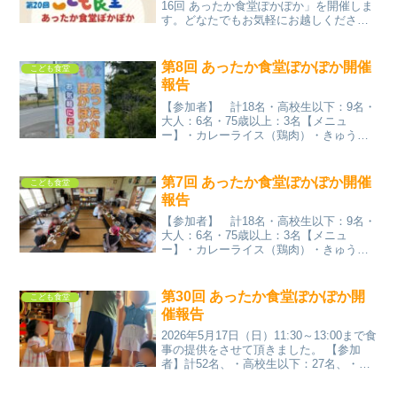
いです！
16回 あったか食堂ぽかぽか」を開催しま
す。どなたでもお気軽にお越しくださ
い！ 【食事提供時間】11:30～13:00【場
所】北海道旭川市東旭川町上兵村247番地
（天理教北旭道分教会）
第8回 あったか食堂ぽかぽか開催
こども食堂
報告
【参加者】 計18名・高校生以下：9名・
大人：6名・75歳以上：3名【メニュ
ー】・カレーライス（鶏肉）・きゅうり
のQちゃん・ナスとピーマンの味噌炒
め・チンゲン菜のナムル・オクラのおか
かポン酢和え・ミニトマト
第7回 あったか食堂ぽかぽか開催
こども食堂
報告
【参加者】 計18名・高校生以下：9名・
大人：6名・75歳以上：3名【メニュ
ー】・カレーライス（鶏肉）・きゅうり
のQちゃん・ナスとピーマンの味噌炒
め・チンゲン菜のナムル・オクラのおか
かポン酢和え・ミニトマト
第30回 あったか食堂ぽかぽか開
こども食堂
催報告
2026年5月17日（日）11:30～13:00まで食
事の提供をさせて頂きました。 【参加
者】計52名、・高校生以下：27名、・大
人：19名、・75歳以上：6名 ※うち、ボ
ランティア：8名【メニュー・寄付】1.主