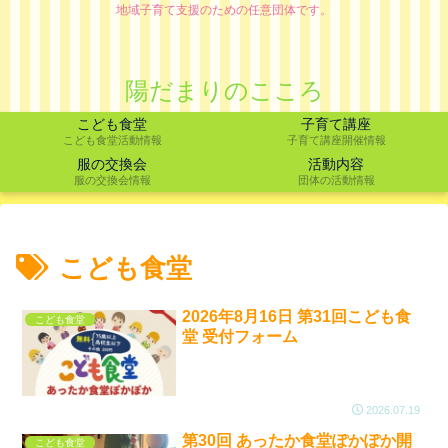
地域子育て支援のための任意団体です。
陽だまりのこころ
こども食堂
子育て講座
こども食堂活動情報
子育て講座開催情報
服の交換会
活動内容
服の交換会情報
団体の活動情報
こども食堂
2026年8月16日 第31回こども食
こども食堂
堂 受付フォーム
2026.07.19
第30回 あったか食堂ぽかぽか開
こども食堂